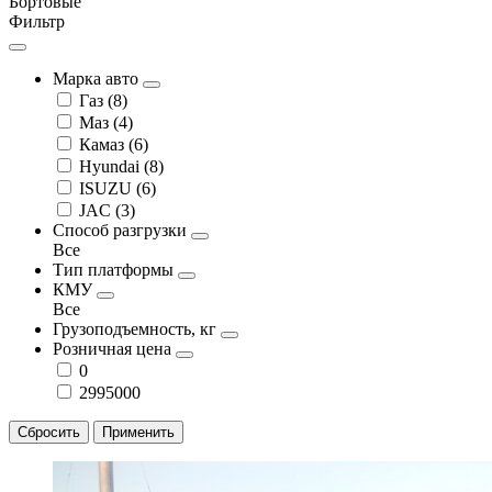
Бортовые
Фильтр
Марка авто
Газ (
8
)
Маз (
4
)
Камаз (
6
)
Hyundai (
8
)
ISUZU (
6
)
JAC (
3
)
Способ разгрузки
Все
Тип платформы
КМУ
Все
Грузоподъемность, кг
Розничная цена
0
2995000