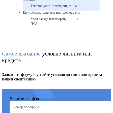
плат
4,05
Тяговое усилие лебедки, т
4,0
т
Внутрениие размеры платформы, мм:
с
20%
Угол заезда платформы,
11
запас
град
проч
Гидр
лебед
тягов
усил
Самое выгодное
условие лизинга или
–
4,1
кредита
т
КМУ
Заполните форму и узнайте условия лизинга или кредита
осна
нашей спецтехники
траве
ротат
коле
захва
Введите телефон
Груз
моме
–