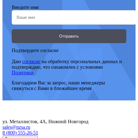
14,5
Введите имя
тм
Макс
груз
КМУ
Отправить
–
5
150
Подтвердите согласие
т
Даю
согласие
на обработку персональных данных и
Разм
подтверждаю, что ознакомлен с условиями
аутри
Политики
.
–
5120
Благодарим Вас за запрос, наши менеджеры
мм
свяжуться с Вами в ближайшее время
Пере
огра
с
крон
для
ул. Металлистов, 4А, Нижний Новгород
фикс
sales@nzsa.ru
трав
8 (800) 555-26-51