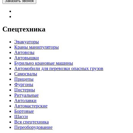
Заказать звонок
На
Cпецтехника
Завод
НЗС
Вы
Эвакуаторы
може
Краны манипуляторы
заказ
Автовозы
прои
Автовышки
эваку
Бурильно крановые машины
с
Автомобили для перевозки опасных грузов
необ
Самосвалы
для
Прицепы
вас
Фургоны
техн
Цистерны
пара
Ритуальные
и
Автолавки
офор
Автомастерские
доста
Бортовые
по
Шасси
Росси
Вся спецтехника
Переоборудование