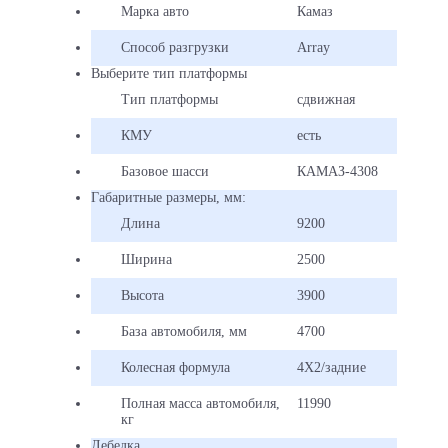
КМУ
Марка авто
Камаз
на
базе
Способ разгрузки
Array
КАМА
Выберите тип платформы
произ
НЗСА
Тип платформы
сдвижная
Тип
КМУ
есть
плат
подъ
Базовое шасси
КАМАЗ-4308
–
Габаритные размеры, мм:
сдви
с
Длина
9200
быст
алюм
Ширина
2500
борт
(H-
Высота
3900
400м
База автомобиля, мм
4700
Габа
плат
Колесная формула
4Х2/задние
5650
мм
Полная масса автомобиля,
11990
кг
Груз
Лебедка