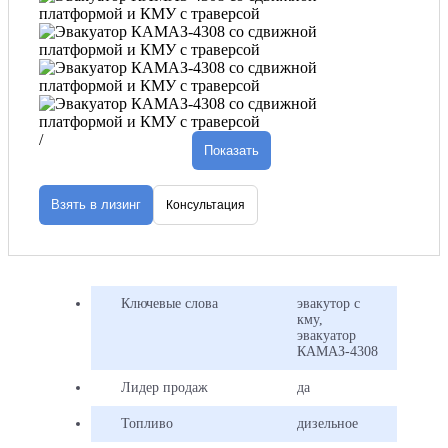
Кран
мани
с
траве
подн
и
пере
авто
/
Показать
на
платф
Такж
эваку
Взять в лизинг
Консультация
може
быть
испо
для
пере
Ключевые слова
эвакутор с
разл
кму,
грузо
эвакуатор
КАМАЗ-4308
Лидер продаж
да
Спец
автоэ
Топливо
дизельное
с