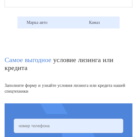
Максимальная г/п
240
220
300
240
300
люльки, кг.
Марка авто
Камаз
Площадь люльки,
1
1 0,1
1
1 0,1
1
0,1
0,1
0,1
Максимально кол.
2
2
2
2
2
людей в люльке, чел.
Самое выгодное
условие лизинга или
кредита
Рабочая высота
12
12
18
19
24
подъема, м. (не
менее)
Заполните форму и узнайте условия лизинга или кредита нашей
спецтехники
Вылет стрелы, м. (не
9
6
12,5
11,4
14
более)
Угол поворота
360
360
360
360
360
стрелы, гр.