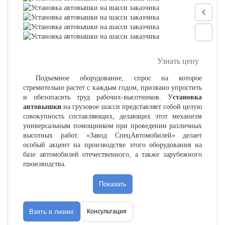
Узнать цену
Подъемное оборудование, спрос на которое
стремительно растет с каждым годом, призвано упростить
и обезопасить труд рабочих-высотников. У
становка
автовышки
на грузовое шасси представляет собой целую
совокупность составляющих, делающих этот механизм
универсальным помощником при проведении различных
высотных работ. «Завод СпецАвтомобилей» делает
особый акцент на производстве этого оборудования на
базе автомобилей отечественного, а также зарубежного
производства.
Показать
Высота подъема
12
12(кол.)
18
20(Р.Т.)
24
Взять в лизинг
Консультация