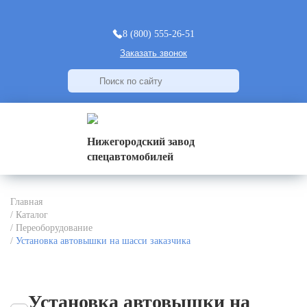
8 (800) 555-26-51
Заказать звонок
Нижегородский завод
спецавтомобилей
Главная
/
Каталог
/
Переоборудование
/
Установка автовышки на шасси заказчика
Установка автовышки на