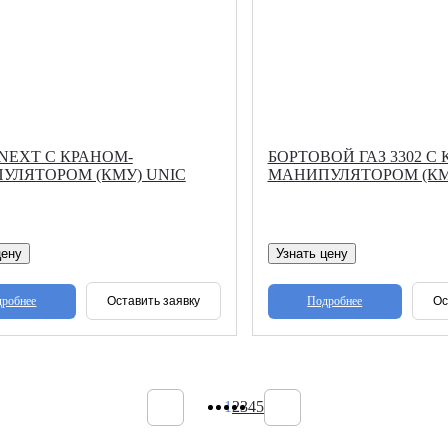
NEXT С КРАНОМ-
БОРТОВОЙ ГАЗ 3302 С
УЛЯТОРОМ (КМУ) UNIC
МАНИПУЛЯТОРОМ (КМУ
цену
Узнать цену
робнее
Подробнее
Оставить заявку
Ос
1
2
3
4
5