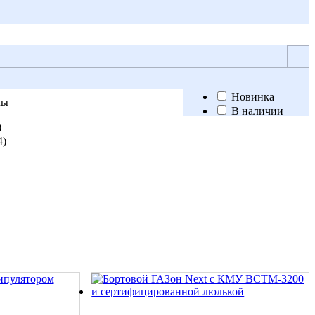
Новинка
мы
В наличии
Лидер
)
продаж
на
4
)
Спецпредложение