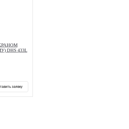
 КРАНОМ
) DHS 433L
тавить заявку