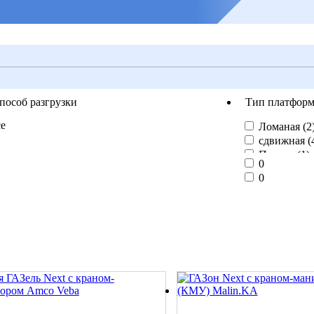
пособ разгрузки
Тип платфор
е
Ломаная (
2
рузоподъемность, кг
Розничная це
сдвижная (
Прямая (
1
)
0
0