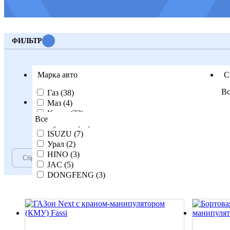
ФИЛЬТР
Марка авто
С
Вс
Газ (
38
)
КМУ
Г
Маз (
4
)
Камаз (
22
)
Все
Hyundai (
11
)
ISUZU (
7
)
Урал (
2
)
HINO (
3
)
JAC (
5
)
DONGFENG (
3
)