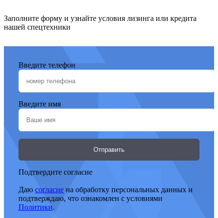
Тип опор
Н-образные
Заполните форму и узнайте условия лизинга или кредита
Опорный контур (ДхШ), мм
4100 х (3700/3900)
нашей спецтехники
Телескопическая, 4-х
Тип стрелы
секционная
Введите телефон
Электро-
Управление
гидравлическое
пропорциональное
Введите имя
Синхронизация выдвижения
Тяговыми цепями
стрелы
Отправить
Угол поворота стрелы, град
Не более 360
Подтвердите согласие
Полная емкость гидросистемы,
175
Даю
согласие
на обработку персональных данных и
л
подтверждаю, что ознакомлен с условиями
Политики
.
Рабочее давление в