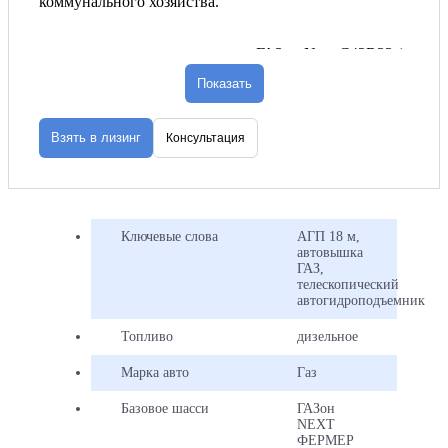
коммунального хозяйства.
ГАЗон Next С42R33 (с
Базовое шасси
кондиционером)
Показать
Колесная формула
4 х 2
Взять в лизинг
Консультация
Кабина
Двухрядная (белая)
Количество мест
7
Ключевые слова
АГП 18 м,
автовышка
ГАЗ,
Установка
ПСС-131.18Э
телескопический
автогидроподъемник
Расположение рабочей
Переднее
Топливо
дизельное
платформы
Марка авто
Газ
Рабочая высота подъёма, м
18,0
Базовое шасси
ГАЗон
NEXT
Максимальный рабочий вылет,
ФЕРМЕР