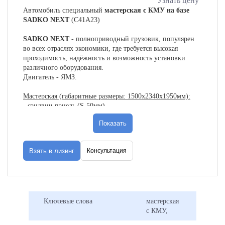
Узнать цену
Автомобиль специальный
мастерская с КМУ на базе
SADKO NEXT
(С41А23)
SADKO NEXT
- полноприводный грузовик, популярен
во всех отраслях экономики, где требуется высокая
проходимость, надёжность и возможность установки
различного оборудования.
Двигатель - ЯМЗ.
Мастерская (габаритные размеры: 1500х2340х1950мм):
- сэндвич-панель (S-50мм),
- внутренняя обшивка – ламинированная фанера,
Показать
- внешняя – плакированный металл,
- пол – транспортная фанера.
- обрамление фургона – алюминий,
Взять в лизинг
Консультация
- боковая дверь с окном
- освещение – 2 фонаря
- лестница.
Ключевые слова
мастерская
Параметры КМУ
с КМУ,