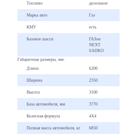
Максимальная грузоподъемность
тонн
2.0
Топливо
дизельное
Марка авто
Газ
Максимальный грузовой момент
Т/м
3,9
КМУ
есть
Расход гидравлической системы
л/мин
20
Базовое шасси
ГАЗон
NEXT
Давление в гидравлической системе
МПа
20
SADKO
Габаритные размеры, мм:
Объем гидросистемы
л
25
Длина
6200
Место для установки
мм
620
Ширина
2350
Вес крана 620 кг
Высота
3100
На заводе НЗСА всегда можно заказать технику под свои
База автомобиля, мм
3770
потребности.
Колесная формула
4Х4
Полная масса автомобиля, кг
6850